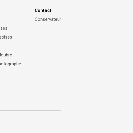
Contact
Conservateur
ises
eoises
loubre
Photographe