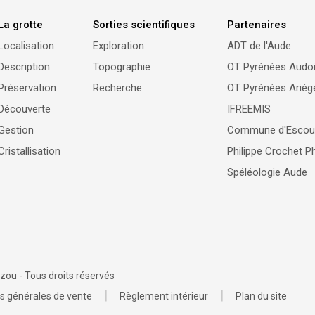
La grotte
Sorties scientifiques
Partenaires
Localisation
Exploration
ADT de l'Aude
Description
Topographie
OT Pyrénées Audo
Préservation
Recherche
OT Pyrénées Ariég
Découverte
IFREEMIS
Gestion
Commune d'Escou
Cristallisation
Philippe Crochet 
Spéléologie Aude
zou - Tous droits réservés
|
|
s générales de vente
Règlement intérieur
Plan du site