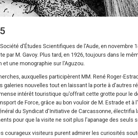
45
la Société d'Études Scientifiques de l'Aude, en novembre 
ite par M. Gavoy. Plus tard, en 1926, toujours dans le même
n et une monographie sur l'Aguzou.
herches, auxquelles participèrent MM. René Roger-Estra
 galeries nouvelles tout en laissant la porte à d'autres r
mense intérêt touristique qu'offrait cette grotte pour le 
nsport de Force, grâce au bon vouloir de M. Estrade et à l
énéral du Syndicat d'Initiative de Carcassonne, électrifia l
ts pour que la visite ne soit plus l'apanage des seuls 
s courageux visiteurs purent admirer les curiosités sout